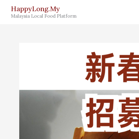
Skip
HappyLong.My
to
Malaysia Local Food Platform
content