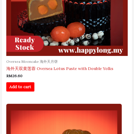
Oversea Mooncake 海外天月饼
海外天双黄莲蓉 Oversea Lotus Paste with Double Yolks
RM
26.60
Add to cart