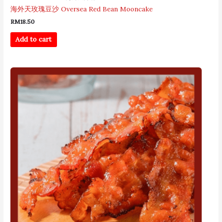
海外天玫瑰豆沙 Oversea Red Bean Mooncake
RM
18.50
Add to cart