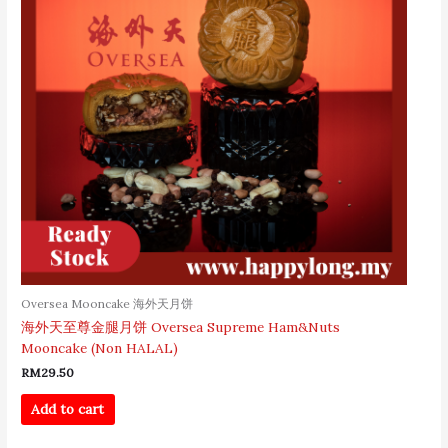
Oversea Mooncake 海外天月饼
海外天至尊金腿月饼 Oversea Supreme Ham&Nuts
Mooncake (Non HALAL)
RM
29.50
Add to cart