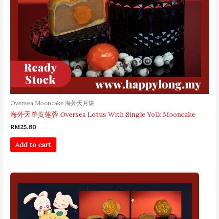
Oversea Mooncake 海外天月饼
海外天单黄莲蓉 Oversea Lotus With Single Yolk Mooncake
RM
25.60
Add to cart