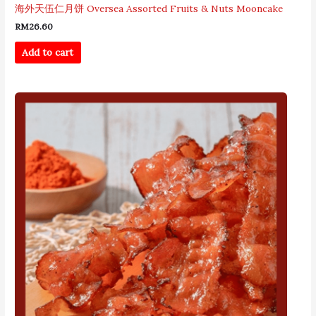
海外天伍仁月饼 Oversea Assorted Fruits & Nuts Mooncake
RM
26.60
Add to cart