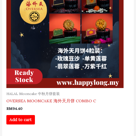
HALAL Mooncake 中秋月饼套装
OVERSEA MOONCAKE 海外天月饼 COMBO C
RM
94.40
Add to cart