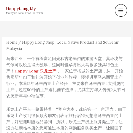
Skip
HappyLong.My
to
Malaysia Local Food Platform
content
Sorted
by
popularity
Home
/ Happy Long Shop: Local Native Product and Souvenir
Malaysia
马来西亚，一个有着富足阳光和古老民俗的旅游天堂，其环境与
气候可以说是得天独厚，这同时也孕育出大马很多独具特色土
产！
Happy Long 乐龙土产
，一家位于槟城的土产店，从一开始
售卖新年肉干和礼篮开始了创业的旅程，慢慢进军马来西亚土产
行业。本着12年马来西亚土产经验，主要来自马来西亚4大州属的
土产，超过50种的土产送礼佳节选择，尤其主打华人传统2大节日
农历新年与中秋佳节。
乐龙土产平台一路秉持着 “客户为本，诚信第一” 的理念，由于
乐龙土产收到很多顾客朋友们表示旅行后特别想念马来西亚的土
产，好想随时随地品尝到！所以，乐龙土产线上服务诞生了，让
没办法亲临本店的您可通过本店的网购服务购买土产，让回国了