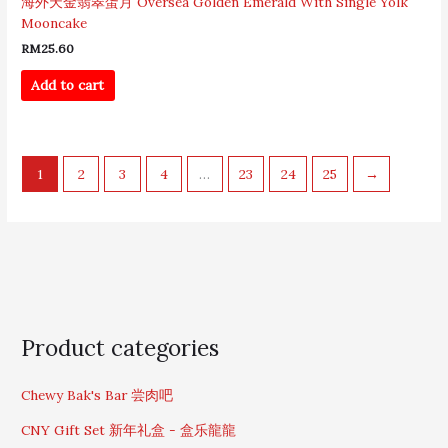
海外天金翡翠蛋月 Oversea Golden Emerald With Single Yolk
Mooncake
RM
25.60
Add to cart
1
2
3
4
…
23
24
25
→
S
Product categories
e
a
Chewy Bak's Bar 尝肉吧
r
c
CNY Gift Set 新年礼盒 - 盒乐龍龍
h