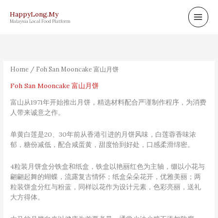
Skip
HappyLong.My
to
Malaysia Local Food Platform
content
Sorted
by
popularity
Home
/ Foh San Mooncake 富山月饼
Foh San Mooncake 富山月饼
富山从1971年开始推出月饼，精选材料配合严谨制作程序，为消费
人带来诚意之作。
单黄白莲是20、30年前从香港引进的月饼风味，白莲蓉香味浓
郁，糖份减低，配合咸蛋黄，甜度恰到好处，口感柔滑绵密。
4粒装月饼盒分铁盒和纸盒，铁盒以艳丽红色为主轴，缀以小花与
翩翩起舞的蝴蝶，流露复古情怀；纸盒朵朵花开，优雅美丽；两
粒装饼盒分红与粉蓝，同样以花作为设计元素，色彩亮丽，送礼
大方得体。