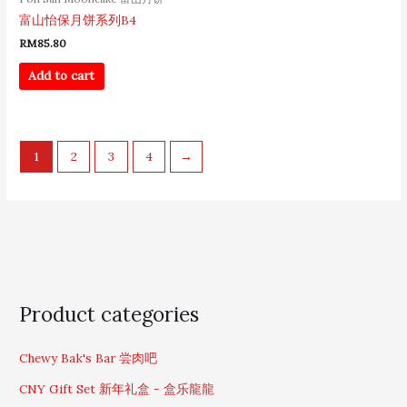
富山怡保月饼系列B4
RM
85.80
Add to cart
1
2
3
4
→
S
Product categories
e
a
Chewy Bak's Bar 尝肉吧
r
c
CNY Gift Set 新年礼盒 - 盒乐龍龍
h