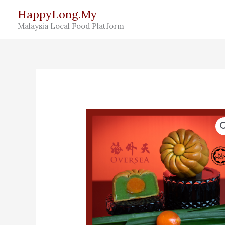
Skip
HappyLong.My
to
Malaysia Local Food Platform
content