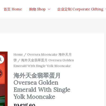
首页 Home
购物 Shop
企业定制 Corporate Gifting
海
Home
/
Oversea Mooncake 海外天月
外
饼
/ 海外天金翡翠蛋月 Oversea Golden
天
Emerald With Single Yolk Mooncake
金
翡
海外天金翡翠蛋月
翠
Oversea Golden
蛋
月
Emerald With Single
Oversea
Yolk Mooncake
Golden
Emerald
RM
25.60
With