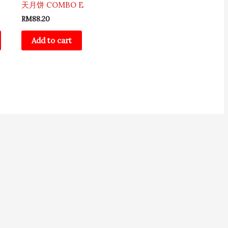
天月饼 COMBO E
RM
88.20
Add to cart