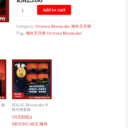
Single
Add to cart
Yolk
Mooncake
quantity
Category:
Oversea Mooncake 海外天月饼
Tag:
海外天月饼 Oversea Mooncake
e 海
HALAL Mooncake 中
秋月饼套装
OVERSEA
MOONCAKE 海外