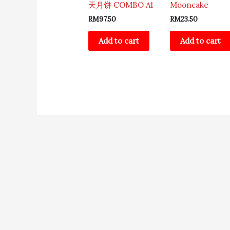
天月饼 COMBO A1
Mooncake
RM
97.50
RM
23.50
Add to cart
Add to cart