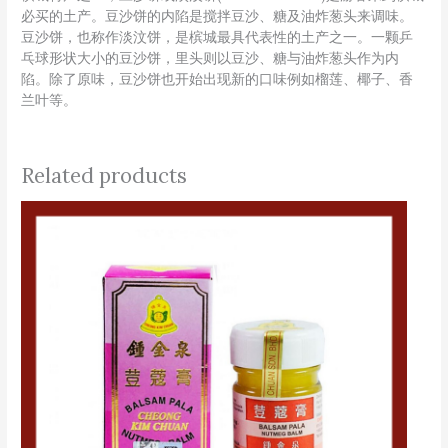
必买的土产。豆沙饼的内陷是搅拌豆沙、糖及油炸葱头来调味。
豆沙饼，也称作淡汶饼，是槟城最具代表性的土产之一。一颗乒
乓球形状大小的豆沙饼，里头则以豆沙、糖与油炸葱头作为内
陷。除了原味，豆沙饼也开始出现新的口味例如榴莲、椰子、香
兰叶等。
Related products