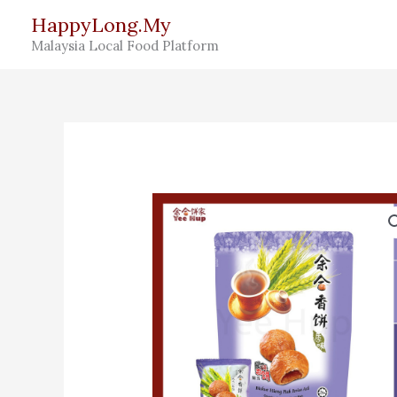
Skip
HappyLong.My
to
Malaysia Local Food Platform
content