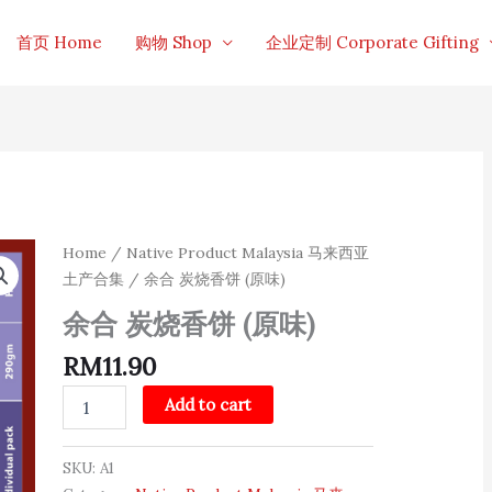
首页 Home
购物 Shop
企业定制 Corporate Gifting
余
Home
/
Native Product Malaysia 马来西亚
合
土产合集
/ 余合 炭烧香饼 (原味)
炭
烧
余合 炭烧香饼 (原味)
香
饼
RM
11.90
(原
味)
Add to cart
quantity
SKU:
A1