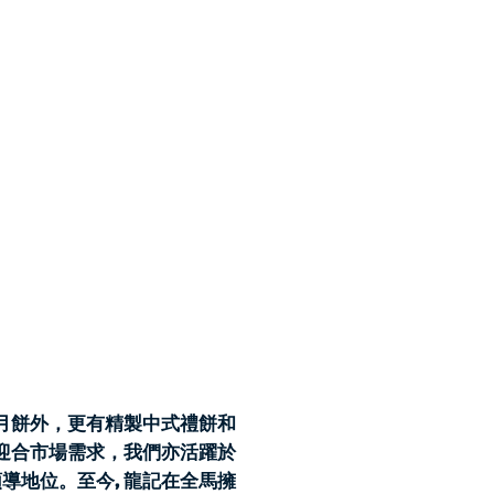
月餅外，更有精製中式禮餅和
了迎合市場需求，我們亦活躍於
地位。至今, 龍記在全馬擁