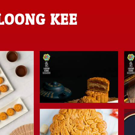
LOONG KEE